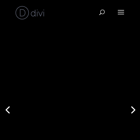
MENSCH NATUR
LANDWIRTSCHAFT
Idee • Konzeption • Fotografie •
Design • Internet
•••••••••••••••••••••
ZUM PROJEKT